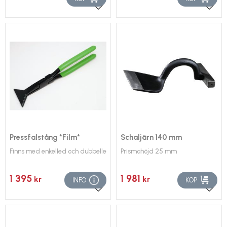
Lägg till i favoriter
Lägg 
Pressfalstång *Film*
Schaljärn 140 mm
Finns med enkelled och dubbelled
Prismahöjd 25 mm
1 395
1 981
kr
kr
INFO
KÖP
Lägg till i favoriter
Lägg 