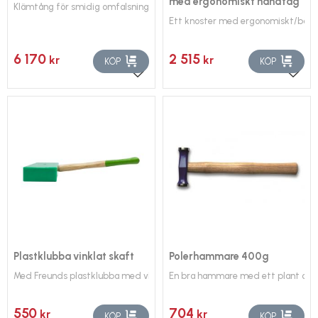
med ergonomiskt handtag
Klämtång för smidig omfalsning av bleck och lister.
Ett knoster med ergonomiskt/böjt
6 170
2 515
kr
kr
KÖP
KÖP
Lägg till i favoriter
Lägg 
Plastklubba vinklat skaft
Polerhammare 400g
Med Freunds plastklubba med vinklat skaft sparar du fingrarna.
En bra hammare med ett plant och e
550
704
kr
kr
KÖP
KÖP