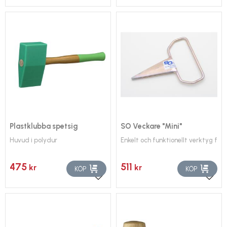
Plastklubba spetsig
SO Veckare "Mini"
Huvud i polydur
Enkelt och funktionellt verktyg för 
475
511
kr
kr
KÖP
KÖP
Lägg till i favoriter
Lägg 