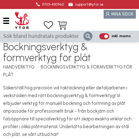
0703-430960
support@ytor.se
Meny
MINA SIDOR
Favoriter
Kundvagn
inkl. moms
P
Bockningsverktyg &
ri
s
formverktyg för plåt
e
HANDVERKTYG
BOCKNINGSVERKTYG & FORMVERKTYG FÖR
r
PLÅT
vi
s
Säkerställ hög precision vid taktäckning eller detaljarbeten i
a
verkstaden med rätt bockningsverktyg & formverktyg! Vi
s
erbjuder verktyg för manuell bockning och formning av plåt
anpassade för professionellt bruk - från bockjärn och
falsöppnare till specialverktyg för att skapa exakta vinklar och
profiler i olika plåtmaterial. Underlätta bearbetningen av stål
och plåt, se vårt utbud här!