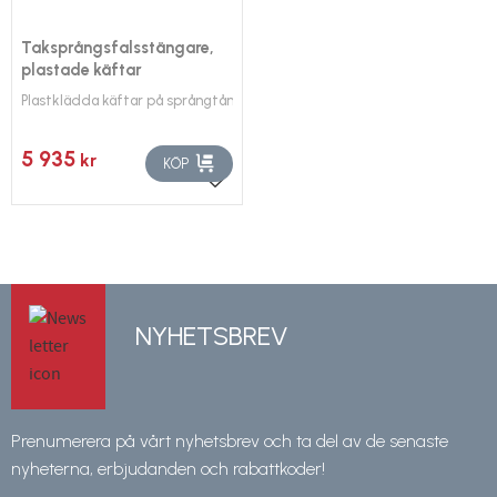
Taksprångsfalsstängare,
plastade käftar
Plastklädda käftar på språngtången ger mindre märken och jämnare resu
5 935
kr
KÖP
Lägg till i favoriter
NYHETSBREV
Prenumerera på vårt nyhetsbrev och ta del av de senaste
nyheterna, erbjudanden och rabattkoder!