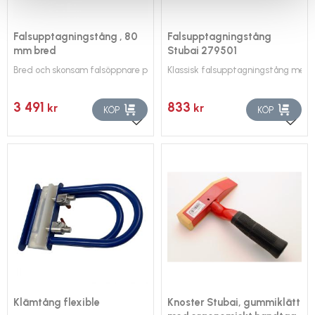
Falsupptagningstång , 80
Falsupptagningstång
mm bred
Stubai 279501
Bred och skonsam falsöppnare perfekt för längre "operationer"
Klassisk falsupptagningstång med
3 491
833
kr
kr
KÖP
KÖP
Lägg till i favoriter
Lägg 
Klämtång flexible
Knoster Stubai, gummiklätt