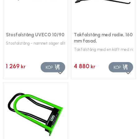
Stosfalstång UVECO 10/90
Takfalstång med radie, 160
mm fasad,
Stosfalstång - namnet säger allt
Takfalstång med en käft med radie
1 269
4 880
kr
kr
KÖP
KÖP
Lägg till i favoriter
Lägg 