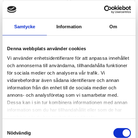
Samtycke
Information
Om
Denna webbplats använder cookies
Vi använder enhetsidentifierare för att anpassa innehållet
Falstång 45° Stubai,
Falstång 45° UVECO med
och annonserna till användarna, tillhandahålla funktioner
dubbelled NiroLook,
radie, 60 mm
för sociala medier och analysera vår trafik. Vi
Med ytskikt som inte rostar
vidarebefordrar även sådana identifierare och annan
information från din enhet till de sociala medier och
annons- och analysföretag som vi samarbetar med.
1 634
1 515
kr
kr
INFO
KÖP
Dessa kan i sin tur kombinera informationen med annan
Lägg till i favoriter
Lägg 
information som du har tillhandahållit eller som de har
samlat in när du har använt deras tjänster.
Samtyckesval
Nödvändig