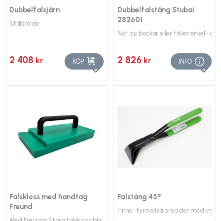
Dubbelfalsjärn
Dubbelfalstång Stubai
282601
Stålsmide
När du bockar eller fäller enkel- oc
2 408
2 826
kr
kr
KÖP
INFO
Lägg till i favoriter
Lägg 
Falskloss med handtag
Falstång 45°
Freund
Finns i fyra olika bredder med varie
Med Freunds Stora falskloss blir både jobb och hink lättare