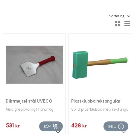
Välj sortering
V
Diktmejsel stål UVECO
Plastklubba rektangulär
Med greppvänligt handtag
Solid plastklubba med rektangulär
531
428
kr
kr
KÖP
INFO
Lägg till i favoriter
Lägg 