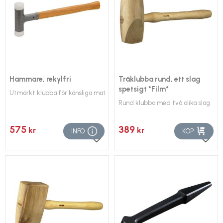
Hammare, rekylfri
Träklubba rund, ett slag
spetsigt *Film*
Utmärkt klubba för känsliga material
Rund klubba med två olika slag
575
389
kr
kr
INFO
KÖP
Lägg till i favoriter
Lägg 