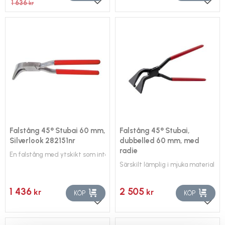
1 636
kr
Lägg till i favoriter
Lägg 
Falstång 45° Stubai 60 mm,
Falstång 45° Stubai,
Silverlook 282151nr
dubbelled 60 mm, med
radie
En falstång med ytskikt som inte rostar
Särskilt lämplig i mjuka material
1 436
2 505
kr
kr
KÖP
KÖP
Lägg till i favoriter
Lägg 