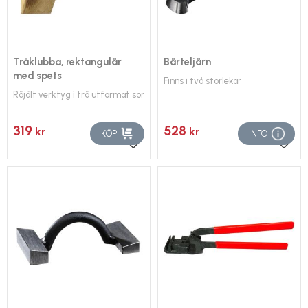
Träklubba, rektangulär
Bärteljärn
med spets
Finns i två storlekar
Räjält verktyg i trä utformat som en modern spetsklubba
319
528
kr
kr
KÖP
INFO
Lägg till i favoriter
Lägg 