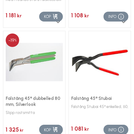
1 181
1 108
kr
kr
KÖP
INFO
Lägg till i favoriter
Lägg 
19
%
Falstång 45° dubbelled 80
Falstång 45° Stubai
mm, Silverlook
Falstång Stubai 45° enkelled, 60, 
Slipp rostsmitta
1 081
1 325
kr
KÖP
INFO
kr