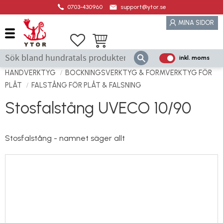
0703-430960
support@ytor.se
Meny
MINA SIDOR
Favoriter
Kundvagn
inkl. moms
P
ri
HANDVERKTYG
BOCKNINGSVERKTYG & FORMVERKTYG FÖR
s
PLÅT
FALSTÅNG FÖR PLÅT & FALSNING
e
Stosfalstång UVECO 10/90
r
vi
s
Stosfalstång - namnet säger allt
a
s