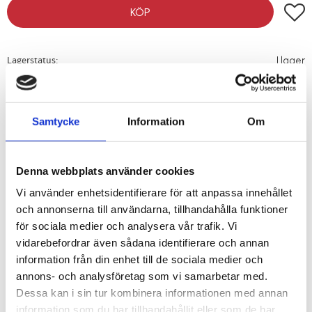
Lägg t
KÖP
Lagerstatus
I lager
Artikelnr
205103
Vikt
0,6 kg
Samtycke
Information
Om
Liten och smidig falstång med plastklädda skänklar. Enkelled.
Tången är blå och svart.
Denna webbplats använder cookies
Bredd: 10 mm djup: 35 mm
Vi använder enhetsidentifierare för att anpassa innehållet
och annonserna till användarna, tillhandahålla funktioner
Längd: 215 mm
för sociala medier och analysera vår trafik. Vi
vidarebefordrar även sådana identifierare och annan
information från din enhet till de sociala medier och
annons- och analysföretag som vi samarbetar med.
Dessa kan i sin tur kombinera informationen med annan
RELATERADE PRODUKTER
information som du har tillhandahållit eller som de har