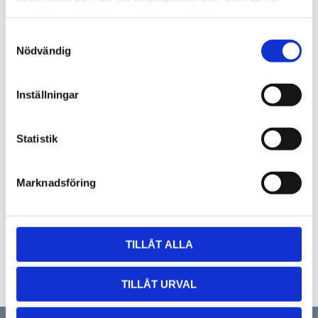
samlat in när du har använt deras tjänster.
Samtyckesval
Nödvändig
Inställningar
Statistik
Rundfalstång (Näbbtång)
Marknadsföring
Bredd: 18 mm
939
kr
KÖP
TILLÅT ALLA
Lägg till i favoriter
TILLÅT URVAL