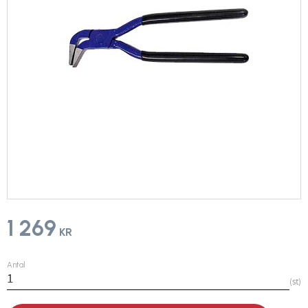
1 269
KR
Antal
st