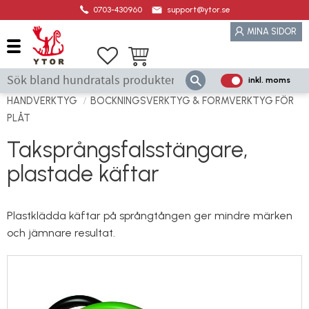
0703-430960
support@ytor.se
Meny
MINA SIDOR
Favoriter
Kundvagn
inkl. moms
P
ri
HANDVERKTYG
BOCKNINGSVERKTYG & FORMVERKTYG FÖR
s
PLÅT
e
Taksprångsfalsstängare,
r
plastade käftar
vi
s
a
Plastklädda käftar på språngtången ger mindre märken
s
och jämnare resultat.