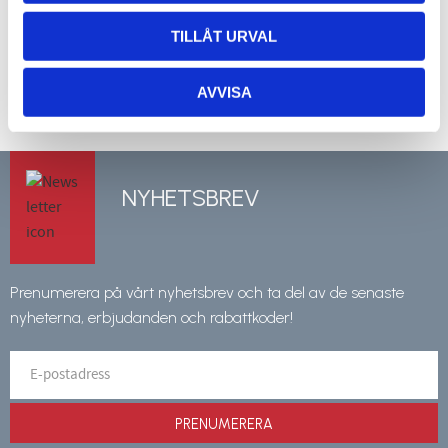
TILLÅT URVAL
3 783
13 571
kr
kr
INFO
INFO
Lägg till i favoriter
Lägg 
AVVISA
NYHETSBREV
Prenumerera på vårt nyhetsbrev och ta del av de senaste
nyheterna, erbjudanden och rabattkoder!
PRENUMERERA