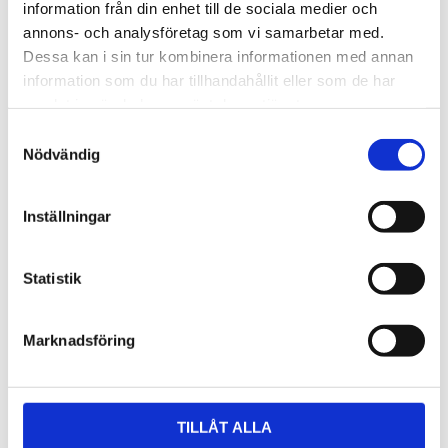
information från din enhet till de sociala medier och
märken och du får ett snyggare resultat.
annons- och analysföretag som vi samarbetar med.
Dessa kan i sin tur kombinera informationen med annan
information som du har tillhandahållit eller som de har
samlat in när du har använt deras tjänster.
Samtyckesval
RELATERADE PRODUKTER
Nödvändig
Inställningar
Statistik
Marknadsföring
Taksprångsfalsstängare RAU
Språngtång All-in-one
106 TSCH *Film*
Med Språngtång All-in one sparar du
TILLÅT ALLA
Finns i pulverlack och rostfritt