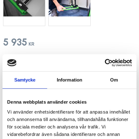
5 935
KR
Antal
st
Samtycke
Information
Om
Lägg t
KÖP
Denna webbplats använder cookies
Lagerstatus
I lager
Vi använder enhetsidentifierare för att anpassa innehållet
Artikelnr
92080000
och annonserna till användarna, tillhandahålla funktioner
för sociala medier och analysera vår trafik. Vi
vidarebefordrar även sådana identifierare och annan
Med plastklädda käftar på språngtången minskar risken för