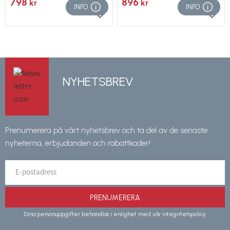
798
896
kr
kr
INFO
INFO
Lägg till i favoriter
Lägg 
NYHETSBREV
Prenumerera på vårt nyhetsbrev och ta del av de senaste
nyheterna, erbjudanden och rabattkoder!
PRENUMERERA
Dina personuppgifter behandlas i enlighet med vår
integritetspolicy
.