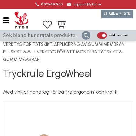
0703-430960
support@ytor.se
Meny
MINA SIDOR
Favoriter
Kundvagn
inkl. moms
P
ri
VERKTYG FÖR TÄTSKIKT, APPLICERING AV GUMMIMEMBRAN,
s
PU-SKIKT MM
VERKTYG FÖR ATT MONTERA TÄTSKIKT &
e
GUMMIMEMBRAN
r
Tryckrulle ErgoWheel
vi
s
a
Med vinklat handtag för bättre ergonomi och kraft!
s