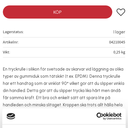
Lägg t
KÖP
Lagerstatus
I lager
Artikelnr
04210045
Vikt
0,25 kg
En tryckrulle i silikon för svetsade av skarvar vid läggning av olika
typer av gummiduk som tätskikt (t.ex. EPDM). Denna tryckrulle
har ett handtag som är vinklat 90° vilket gör att du slipper vinkla
din handled. Detta gör att du slipper trycka lika hårt men ändå
får samma kraft. Ett bra och enkelt sätt att spara lite på
handleden och minska slitaget. Kroppen ska trots allt hålla hela
arbetslivet. Själva rullen och även handtaget är samma som i
Tryckrulle med kullager
och givetvis har även denna modell
kullager. Handtaget i trä är även det utformat för bästa