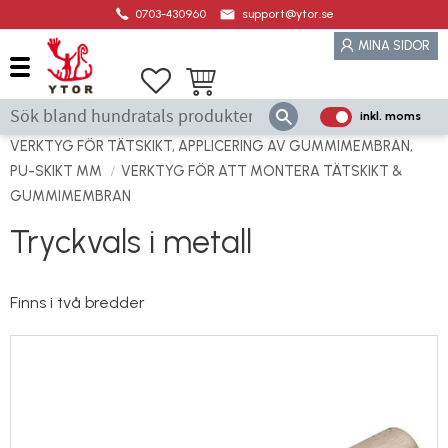
0703-430960
support@ytor.se
Meny
MINA SIDOR
Favoriter
Kundvagn
inkl. moms
P
ri
VERKTYG FÖR TÄTSKIKT, APPLICERING AV GUMMIMEMBRAN,
s
PU-SKIKT MM
VERKTYG FÖR ATT MONTERA TÄTSKIKT &
e
GUMMIMEMBRAN
r
Tryckvals i metall
vi
s
a
Finns i två bredder
s