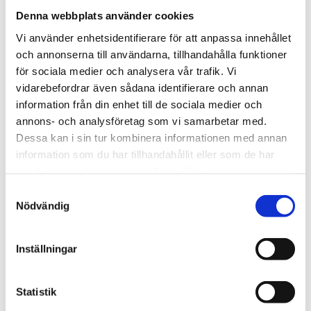
Denna webbplats använder cookies
Vi använder enhetsidentifierare för att anpassa innehållet
och annonserna till användarna, tillhandahålla funktioner
för sociala medier och analysera vår trafik. Vi
vidarebefordrar även sådana identifierare och annan
RELATERADE PRODUKTER
information från din enhet till de sociala medier och
annons- och analysföretag som vi samarbetar med.
Dessa kan i sin tur kombinera informationen med annan
information som du har tillhandahållit eller som de har
samlat in när du har använt deras tjänster.
Samtyckesval
Nödvändig
Inställningar
Sax för industri- och
Tryckrulle bred, 90 mm
byggarbete
Ergonomiskt handtag för maximalt
Statistik
Tåligt stål