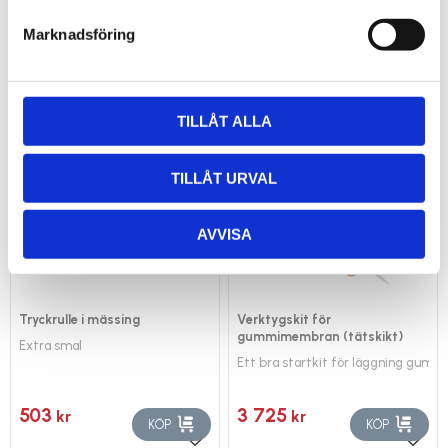
Marknadsföring
284
1 084
kr
kr
KÖP
KÖP
Lägg till i favoriter
Lägg 
TILLÅT ALLA
TILLÅT URVAL
AVVISA
Tryckrulle i mässing
Verktygskit för
gummimembran (tätskikt)
Extra smal
Ett bra startkit för läggning gum
503
3 725
kr
kr
KÖP
KÖP