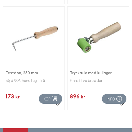
Lägg till i favoriter
Lägg 
Testdon, 250 mm
Tryckrulle med kullager
Böjd 90°, handtag i trä
Finns i två bredder
173
896
kr
kr
KÖP
INFO
Lägg till i favoriter
Lägg 