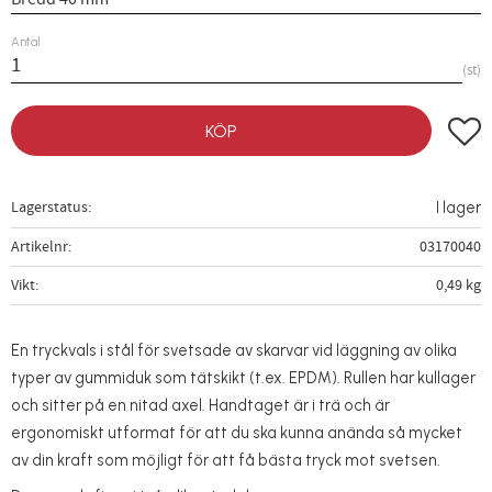
Antal
st
Lägg t
KÖP
Lagerstatus
I lager
Artikelnr
03170040
Vikt
0,49 kg
En tryckvals i stål för svetsade av skarvar vid läggning av olika
typer av gummiduk som tätskikt (t.ex. EPDM). Rullen har kullager
och sitter på en nitad axel. Handtaget är i trä och är
ergonomiskt utformat för att du ska kunna anända så mycket
av din kraft som möjligt för att få bästa tryck mot svetsen.