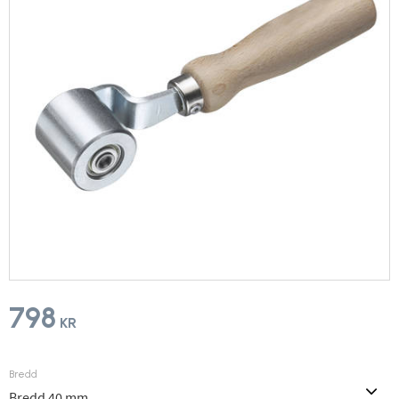
798
KR
Bredd