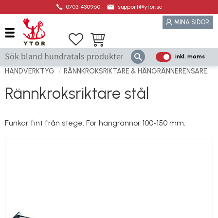
0703-430960
support@ytor.se
Meny
MINA SIDOR
Favoriter
Kundvagn
inkl. moms
P
ri
HANDVERKTYG
RÄNNKROKSRIKTARE & HÄNGRÄNNERENSARE
s
Rännkroksriktare stål
e
r
vi
Funkar fint från stege. För hängrännor 100-150 mm.
s
a
s