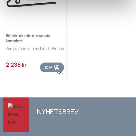
Rännkroksriktare smide,
komplett
Kan användas från taket! För hängrännor 100-150 mm.
2 236
kr
KÖP
Lägg till i favoriter
NYHETSBREV