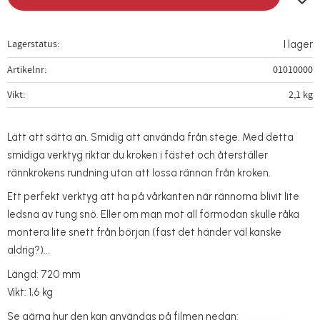
Lagerstatus
I lager
Artikelnr
01010000
Vikt
2,1 kg
Lätt att sätta an. Smidig att använda från stege. Med detta
smidiga verktyg riktar du kroken i fästet och återställer
rännkrokens rundning utan att lossa rännan från kroken.
Ett perfekt verktyg att ha på vårkanten när rännorna blivit lite
ledsna av tung snö. Eller om man mot all förmodan skulle råka
montera lite snett från början (fast det händer väl kanske
aldrig?)...
Längd: 720 mm
Vikt: 1,6 kg
Se gärna hur den kan användas på filmen nedan: