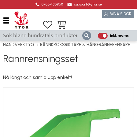
0703-430960
support@ytor.se
Meny
MINA SIDOR
Favoriter
Kundvagn
inkl. moms
P
ri
HANDVERKTYG
RÄNNKROKSRIKTARE & HÄNGRÄNNERENSARE
s
Rännrensningsset
e
r
vi
Nå långt och samla upp enkelt!
s
a
s