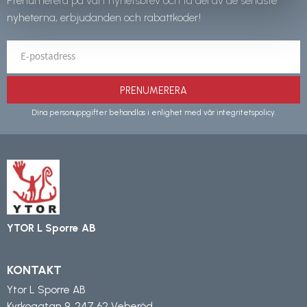
Prenumerera på vårt nyhetsbrev och ta del av de senaste
nyheterna, erbjudanden och rabattkoder!
PRENUMERERA
Dina personuppgifter behandlas i enlighet med vår
integritetspolicy
.
YTOR L Sporre AB
KONTAKT
Ytor L Sporre AB
Kyrkogatan 9, 247 62 Veberöd