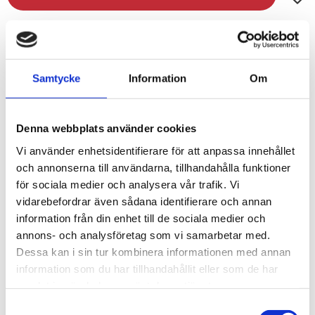
Lagerstatus
I lager
Artikelnr
00452000
Samtycke
Information
Om
Vikt
0,7 kg
Denna webbplats använder cookies
Detta set består av en skrapa och en skopa. Skrapan har ett
Vi använder enhetsidentifierare för att anpassa innehållet
långt handtag vilket ger dig en räckvidd om 4 meter utan att
och annonserna till användarna, tillhandahålla funktioner
behöva flytta stegen en centimeter. Handtaget kan du lätt ta
för sociala medier och analysera vår trafik. Vi
isär så att det inte tar för mycket plats vid förvaring.
vidarebefordrar även sådana identifierare och annan
Skrapan har också en smart liten krok på sig så att du lätt kan
information från din enhet till de sociala medier och
hänga den på rännan när du samlar upp med skopan.
annons- och analysföretag som vi samarbetar med.
Dessa kan i sin tur kombinera informationen med annan
Svårare än såhär behöver det inte vara:
information som du har tillhandahållit eller som de har
samlat in när du har använt deras tjänster.
Samtyckesval