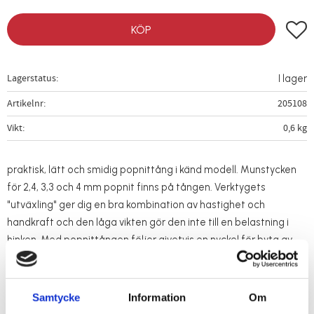
Lägg t
KÖP
Lagerstatus
I lager
Artikelnr
205108
Vikt
0,6 kg
praktisk, lätt och smidig popnittång i känd modell. Munstycken
för 2,4, 3,3 och 4 mm popnit finns på tången. Verktygets
"utväxling" ger dig en bra kombination av hastighet och
handkraft och den låga vikten gör den inte till en belastning i
hinken. Med popnittången följer givetvis en nyckel för byta av
munstycke, all-in-one! Plastklädda skänklar ger god komfort och
skonar dina händer.
Samtycke
Information
Om
Längd: 230 mm