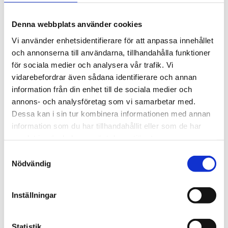
Vikt: 600 g
Denna webbplats använder cookies
Vi använder enhetsidentifierare för att anpassa innehållet
och annonserna till användarna, tillhandahålla funktioner
för sociala medier och analysera vår trafik. Vi
RELATERADE PRODUKTER
vidarebefordrar även sådana identifierare och annan
information från din enhet till de sociala medier och
annons- och analysföretag som vi samarbetar med.
Dessa kan i sin tur kombinera informationen med annan
information som du har tillhandahållit eller som de har
samlat in när du har använt deras tjänster.
Samtyckesval
Nödvändig
Inställningar
Blindnittång Gesipa, FLIPPER
Vinkelnittång
Ergonomiskt utförande
Smidigt verktyg som kommer åt öve
Statistik