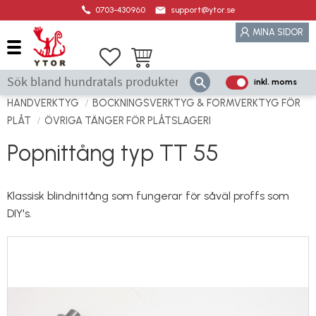
0703-430960
support@ytor.se
Meny
MINA SIDOR
Favoriter
Kundvagn
inkl. moms
P
ri
HANDVERKTYG
BOCKNINGSVERKTYG & FORMVERKTYG FÖR
s
PLÅT
ÖVRIGA TÄNGER FÖR PLÅTSLAGERI
e
Popnittång typ TT 55
r
vi
s
Klassisk blindnittång som fungerar för såväl proffs som
a
DIY's.
s