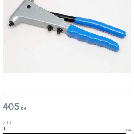
405
KR
Antal
st