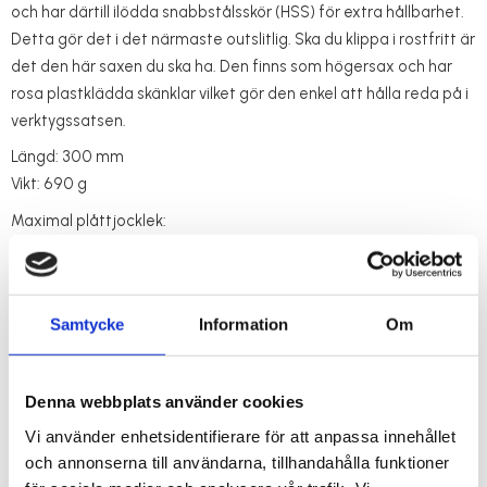
och har därtill ilödda snabbstålsskör (HSS) för extra hållbarhet.
Detta gör det i det närmaste outslitlig. Ska du klippa i rostfritt är
det den här saxen du ska ha. Den finns som högersax och har
rosa plastklädda skänklar vilket gör den enkel att hålla reda på i
verktygssatsen.
Längd: 300 mm
Vikt: 690 g
Maximal plåttjocklek:
Stål/rostfritt: 0,8 mm
Aluminium/zink: 1,2 mm
Samtycke
Information
Om
Denna webbplats använder cookies
RELATERADE PRODUKTER
Vi använder enhetsidentifierare för att anpassa innehållet
och annonserna till användarna, tillhandahålla funktioner