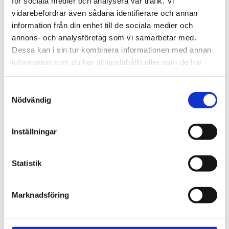
för sociala medier och analysera vår trafik. Vi
vidarebefordrar även sådana identifierare och annan
information från din enhet till de sociala medier och
annons- och analysföretag som vi samarbetar med.
Dessa kan i sin tur kombinera informationen med annan
information som du har tillhandahållit eller som de har
samlat in när du har använt deras tjänster.
Samtyckesval
Fasonsax med utväxling Rosa,
Hålsax HSS-skär
Nödvändig
HRC 65. *Film*
Med ilödda snabbstålsskär
Tillverkad i rostfritt material med HRC 65. Ilödda snabbstålsskär
Inställningar
2 859
2 004
kr
kr
INFO
INFO
Lägg till i favoriter
Lägg 
Statistik
Marknadsföring