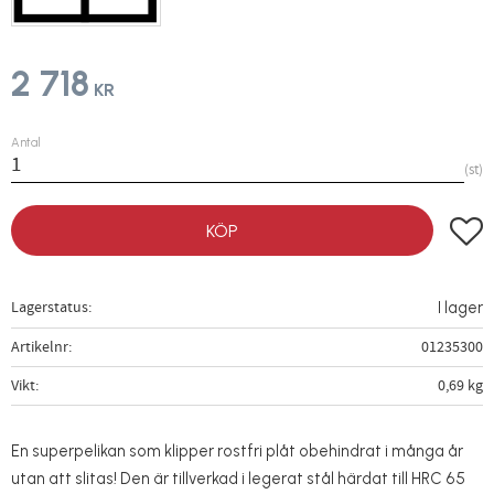
2 718
KR
Antal
st
Lägg t
KÖP
Lagerstatus
I lager
Artikelnr
01235300
Vikt
0,69 kg
En superpelikan som klipper rostfri plåt obehindrat i många år
utan att slitas! Den är tillverkad i legerat stål härdat till HRC 65