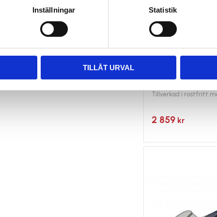
Inställningar
Statistik
TILLÅT URVAL
Fasonsax med utv
HRC 65. *Film*
Tillverkad i rostfritt
2 859
kr