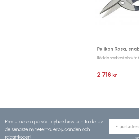
Pelikan Rosa, sna
Ilödda snabbstålsskär
2 718
kr
Prenumerera på vårt nyhetsbrev och ta del av
de senaste nyheterna, erbjudanden och
rabattkoder!
Din