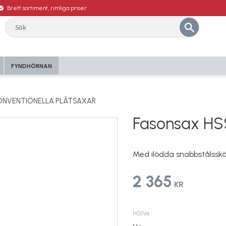
Brett sortiment, rimliga priser
FYNDHÖRNAN
ONVENTIONELLA PLÅTSAXAR
Fasonsax HS
Med ilödda snabbstålsskär
2 365
KR
HÖ/Vä