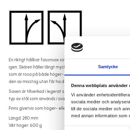
En riktigt hållbar fasonsax som klarar att klippa i rostfri plåt
Samtycke
igen. Skären håller långt mycket längre än på vanliga fasonsax
som är rosa på både höger- och vänstersaxen. Så riskerar du i
den av misstag utan får ha den för dig själv...
Denna webbplats använder 
Saxen är tillverkad i legerat stål härdat till HRC 65 och har il
Vi använder enhetsidentifierar
typ av stål som används i svarvar, fräsar, borrar, gängtappar 
sociala medier och analysera 
Finns givetvis som höger- eller vänstersax.
till de sociala medier och a
med annan information som du 
Längd: 280 mm
Vikt höger: 600 g
Samtyckesval