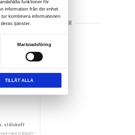
andahålla funktioner för
n information från din enhet
 tur kombinera informationen
RELATERADE PRODUKTER
deras tjänster.
Marknadsföring
TILLÅT ALLA
 stålskaft
are med stålskaft och greppvänligt plasthandtag