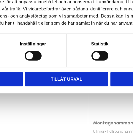
e för att anpassa innehållet och annonserna till användarna, tillh
skaft i ek där bakre delen är
vår trafik. Vi vidarebefordrar även sådana identifierare och anna
nnons- och analysföretag som vi samarbetar med. Dessa kan i sin
har tillhandahållit eller som de har samlat in när du har använt 
Inställningar
Statistik
TILLÅT URVAL
Montagehammare,
Utmärkt allroundhamm