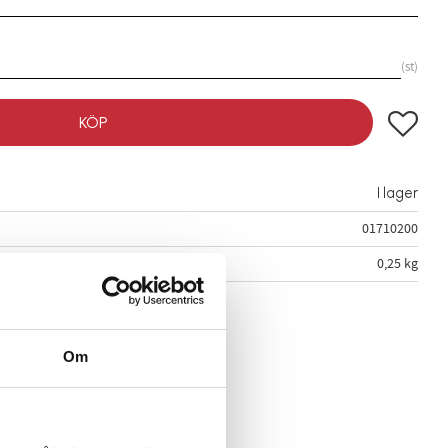
st
Lägg till
KÖP
I lager
01710200
0,25 kg
Om