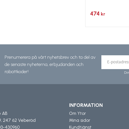
474
kr
Prenumerera på vårt nyhetsbrev och ta del av
de senaste nyheterna, erbjudanden och
rabattkoder!
Din
INFORMATION
e AB
Om Ytor
9, 247 62 Veberöd
Mina sidor
3-430960
Kundtjänst