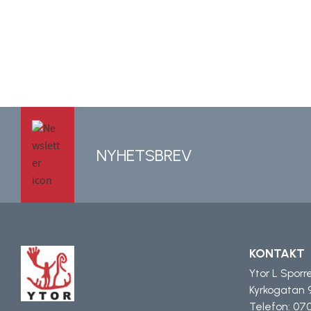
NYHETSBREV
KONTAKT
Ytor L Sporr
Kyrkogatan 
Telefon:
070