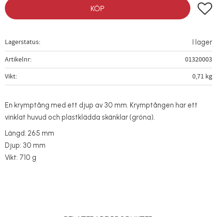
Lägg t
KÖP
Lagerstatus
I lager
Artikelnr
01320003
Vikt
0,71 kg
En krymptång med ett djup av 30 mm. Krymptången har ett
vinklat huvud och plastklädda skänklar (gröna).
Längd: 265 mm
Djup: 30 mm
Vikt: 710 g