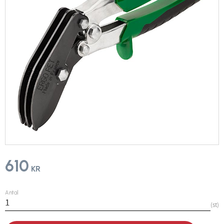
610
KR
Antal
st