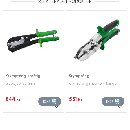
RELATERADE PRODUKTER
Krymptång, kraftig
Krymptång
Gapdjup: 52 mm
Krymptång med fem klingor
844
551
kr
kr
KÖP
KÖP
Lägg till i favoriter
Lägg 