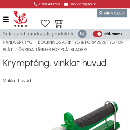
0703-430960
support@ytor.se
Meny
MINA SIDOR
Favoriter
Kundvagn
inkl. moms
P
ri
HANDVERKTYG
BOCKNINGSVERKTYG & FORMVERKTYG FÖR
s
PLÅT
ÖVRIGA TÄNGER FÖR PLÅTSLAGERI
e
Krymptång, vinklat huvud
r
vi
s
Vinklat huvud
a
s