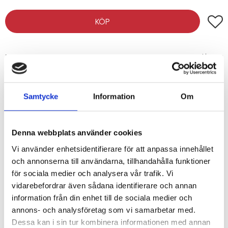
Lägg t
KÖP
Lagerstatus
I lager
Artikelnr
205249
Samtycke
Information
Om
Det du behöver för att kunna arbeta med och forma plåten
effektivt och precist. Arbetsbordet, "stubben", är utformat för
att ge god stabilitet och tillförlitlighet. Bordets höjd, 600 mm,
Denna webbplats använder cookies
ger en ergonomiskt riktig höjd på ditt arbetsstycke. Bordets
Vi använder enhetsidentifierare för att anpassa innehållet
mått är 51 cm på "långa" hållet och 42 cm på "korta" hållet.
och annonserna till användarna, tillhandahålla funktioner
för sociala medier och analysera vår trafik. Vi
Vikt: 46 kg
vidarebefordrar även sådana identifierare och annan
information från din enhet till de sociala medier och
annons- och analysföretag som vi samarbetar med.
Dessa kan i sin tur kombinera informationen med annan