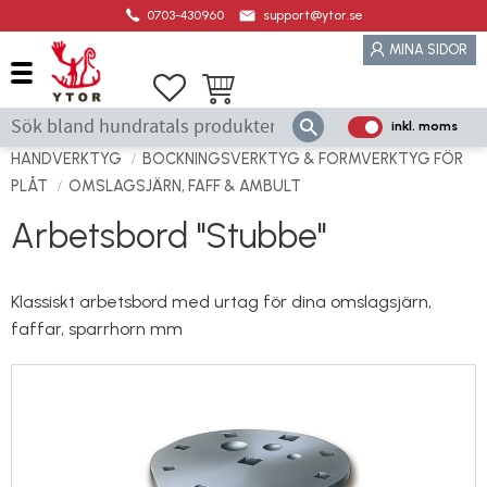
0703-430960
support@ytor.se
Meny
MINA SIDOR
Favoriter
Kundvagn
inkl. moms
P
ri
HANDVERKTYG
BOCKNINGSVERKTYG & FORMVERKTYG FÖR
s
PLÅT
OMSLAGSJÄRN, FAFF & AMBULT
e
Arbetsbord "Stubbe"
r
vi
s
Klassiskt arbetsbord med urtag för dina omslagsjärn,
a
faffar, sparrhorn mm
s