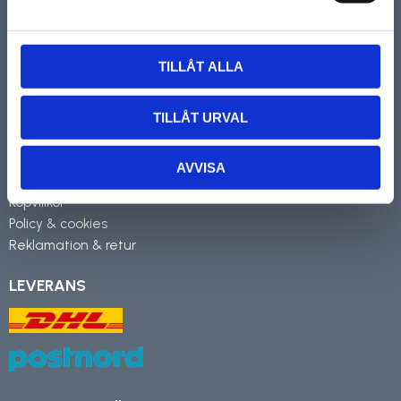
Ytor L Sporre AB
Kyrkogatan 9, 247 62 Veberöd
Telefon:
0703-430960
TILLÅT ALLA
E-post:
support@ytor.se
INFORMATION
TILLÅT URVAL
Om Ytor
Mina sidor
AVVISA
Kundtjänst
Köpvillkor
Policy & cookies
Reklamation & retur
LEVERANS