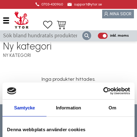
0703-430960
support@ytor.se
Meny
MINA SIDOR
Favoriter
Kundvagn
inkl. moms
P
Ny kategori
ri
s
NY KATEGORI
e
r
vi
Inga produkter hittades.
s
a
s
Samtycke
Information
Om
NYHETSBREV
Denna webbplats använder cookies