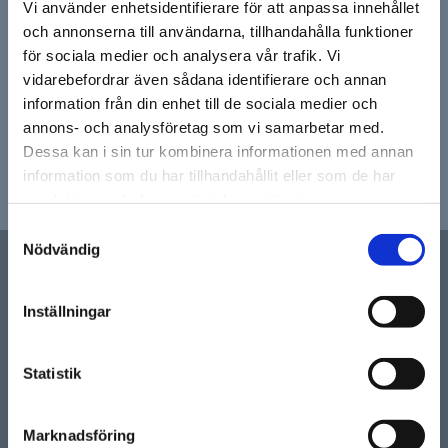
Vi använder enhetsidentifierare för att anpassa innehållet
och annonserna till användarna, tillhandahålla funktioner
Prenumerera på vårt nyhetsbrev och ta del av de senaste
för sociala medier och analysera vår trafik. Vi
nyheterna, erbjudanden och rabattkoder!
vidarebefordrar även sådana identifierare och annan
information från din enhet till de sociala medier och
annons- och analysföretag som vi samarbetar med.
Dessa kan i sin tur kombinera informationen med annan
PRENUMERERA
information som du har tillhandahållit eller som de har
samlat in när du har använt deras tjänster.
Dina personuppgifter behandlas i enlighet med vår
integritetspolicy
.
Samtyckesval
Nödvändig
Inställningar
YTOR L Sporre AB
Statistik
KONTAKT
Marknadsföring