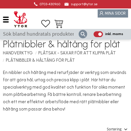
0703-430960
support@ytor.se
Meny
MINA SIDOR
Favoriter
Kundvagn
inkl. moms
P
Plåtnibbler & håltång för plåt
ri
s
HANDVERKTYG
PLÅTSAX - SAXAR FÖR ATT KLIPPA PLÅT
e
PLÅTNIBBLER & HÅLTÅNG FÖR PLÅT
r
vi
En nibbler och håltång med returfjäder är verktyg som används
s
för att göra hål, urtag och precisa klipp i plåt. Här hittar du
a
specialverktyg med god kvalitet och funktion för olika moment
s
inom plåtbearbetning. Få bättre kontroll, renare bearbetning
och ett mer effektivt arbetsflöde med rätt plåtnibbler eller
håltång som passar dina behov!
Välj sortering