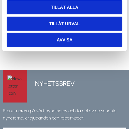
TILLÅT ALLA
Snipstång 30°, djup: 25 mm
Spårtång 3x15 mm
Klipper rent v-spår
Idealisk för spårklipp i zink och alu
TILLÅT URVAL
3 486
1 789
kr
kr
KÖP
KÖP
AVVISA
Lägg till i favoriter
Lägg 
NYHETSBREV
Prenumerera på vårt nyhetsbrev och ta del av de senaste
nyheterna, erbjudanden och rabattkoder!