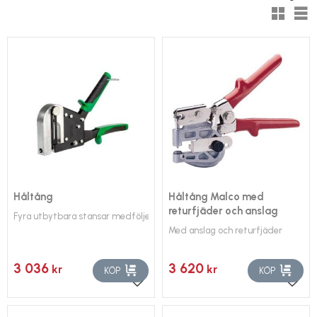
V
Håltång
Håltång Malco med
returfjäder och anslag
Fyra utbytbara stansar medföljer
Med anslag och returfjäder
3 036
3 620
kr
kr
KÖP
KÖP
Lägg till i favoriter
Lägg 