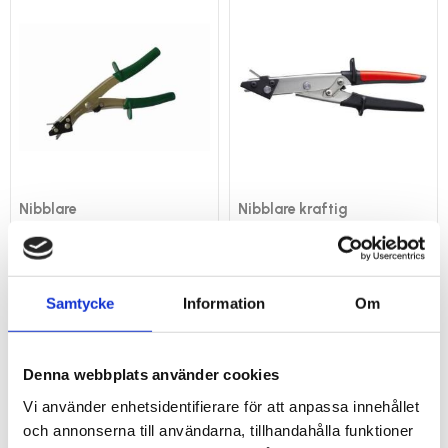
Nibblare
Nibblare kraftig
För plan och profilerad plåt
Kraftig modell
1 016
763
kr
kr
KÖP
KÖP
Samtycke
Information
Om
Lägg till i favoriter
Lägg 
Denna webbplats använder cookies
Vi använder enhetsidentifierare för att anpassa innehållet
och annonserna till användarna, tillhandahålla funktioner