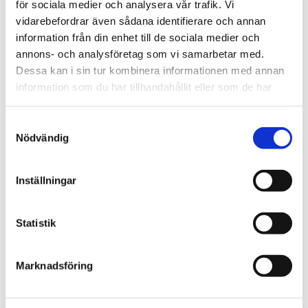
för sociala medier och analysera vår trafik. Vi
vidarebefordrar även sådana identifierare och annan
information från din enhet till de sociala medier och
annons- och analysföretag som vi samarbetar med.
Dessa kan i sin tur kombinera informationen med annan
Saxtillsatas till borrmaskin,
Slitssax för zink
information som du har tillhandahållit eller som de har
kraftig
För snips och inklipp i framförallt zi
samlat in när du har använt deras tjänster.
En kraftig sax att montera på din borrmaskin
Samtyckesval
Nödvändig
4 928
1 696
kr
kr
KÖP
KÖP
Lägg till i favoriter
Lägg 
Inställningar
Statistik
Marknadsföring