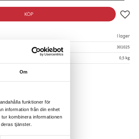
Lägg till
KÖP
I lager
301025
0,5 kg
Om
andahålla funktioner för
n information från din enhet
 tur kombinera informationen
deras tjänster.