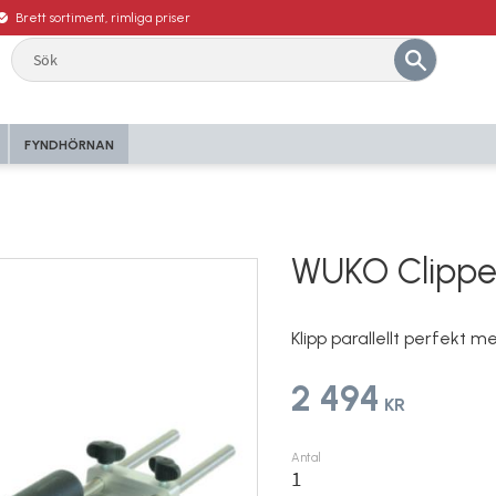
Brett sortiment, rimliga priser
FYNDHÖRNAN
WUKO Clipper 
Klipp parallellt perfekt 
2 494
KR
Antal