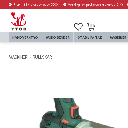
Fraktfritt vid order över 3000:-
Verktyg för proffs och krävande DIY’s
Favoriter
Kundvagn
HANDVERKTYG
WUKO BENDER
STABIL PÅ TAK
MASKINER
MASKINER
RULLSKÄR