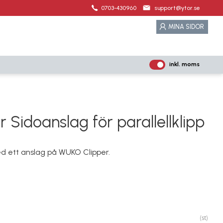
0703-430960
support@ytor.se
MINA SIDOR
inkl. moms
P
ri
s
e
r
Sidoanslag för parallellklipp
vi
s
med ett anslag på WUKO Clipper.
a
s
st