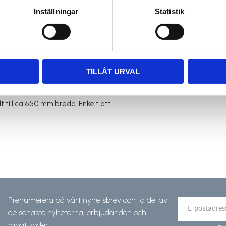
Rutnätsvy
Listvy
Inställningar
Statistik
TILLÅT URVAL
t till ca 650 mm bredd. Enkelt att
Prenumerera på vårt nyhetsbrev och ta del av
de senaste nyheterna, erbjudanden och
rabattkoder!