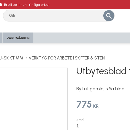
Brett sortiment, rimliga priser
VARUMÄRKEN
U-SKIKT MM
VERKTYG FÖR ARBETE I SKIFFER & STEN
Utbytesblad t
Byt ut gamla, slöa blad!
775
KR
Antal