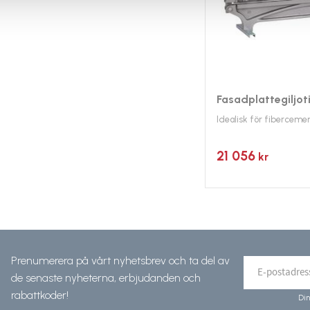
Fasadplattegiljot
Idealisk för fiberceme
21 056
kr
Prenumerera på vårt nyhetsbrev och ta del av
de senaste nyheterna, erbjudanden och
rabattkoder!
Din