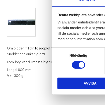
Denna webbplats använder 
Vi använder enhetsidentifierar
sociala medier och analysera 
till de sociala medier och a
med annan information som du 
Om bladen till din
fasadplattegiljotin
börjar bli lite slöa och sl
Samtyckesval
Snabbt och enkelt gjort!
Nödvändig
Kom ihåg att du måste byta ut båda bladen samtidigt!
Längd: 800 mm
Vikt: 300 g
AVVISA