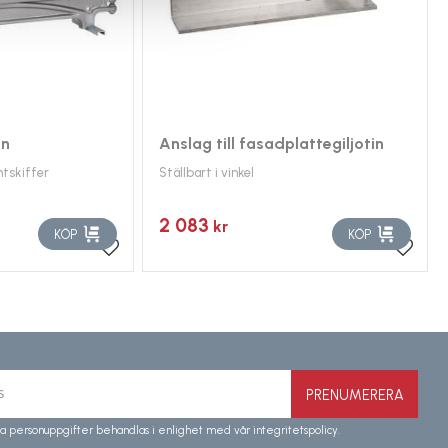
in
Anslag till fasadplattegiljotin
ntskiffer
Ställbart i vinkel
2 083
kr
KÖP
KÖP
Lägg till i favoriter
Lägg ti
PRENUMERERA
a personuppgifter behandlas i enlighet med vår
integritetspolicy
.