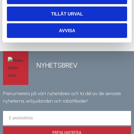
Smala käftar. Finns i två storlekar
Finns i tre olika storlekar/modeller
TILLÅT URVAL
361
326
kr
kr
INFO
INFO
Lägg till i favoriter
Lägg 
AVVISA
NYHETSBREV
Prenumerera på vårt nyhetsbrev och ta del av de senaste
nyheterna, erbjudanden och rabattkoder!
PRENUMERERA