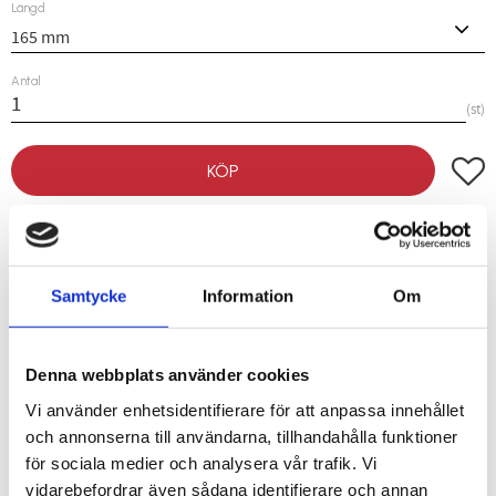
Längd
Antal
st
Lägg t
KÖP
Lagerstatus
I lager
Artikelnr
01334000
Samtycke
Information
Om
Vikt
0,35 kg
Denna webbplats använder cookies
En universaltång med längre och smalare käftar än den vanliga
Vi använder enhetsidentifierare för att anpassa innehållet
universaltången
. Utmärkt när du fixerar skivor vid tex
och annonserna till användarna, tillhandahålla funktioner
bandtäckning och annan montering. Tången har även en
för sociala medier och analysera vår trafik. Vi
trådavbitare närmast leden. Finns i två storlekar. Svartlackerad.
vidarebefordrar även sådana identifierare och annan