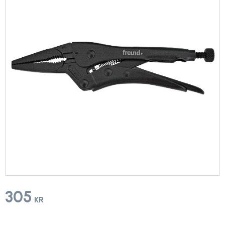
305
KR