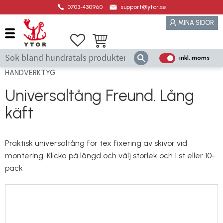
0703-430960
support@ytor.se
Meny
MINA SIDOR
Favoriter
Kundvagn
inkl. moms
P
ri
HANDVERKTYG
s
Universaltång Freund. Lång
e
käft
r
vi
s
Praktisk universaltång för tex fixering av skivor vid
a
montering. Klicka på längd och välj storlek och 1 st eller 10-
s
pack