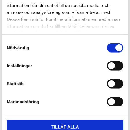
Längd 165 mm: Vikt 160 g
information från din enhet till de sociala medier och
annons- och analysföretag som vi samarbetar med.
Längd 240 mm: Vikt 260 g
Dessa kan i sin tur kombinera informationen med annan
information som du har tillhandahållit eller som de har
samlat in när du har använt deras tjänster.
Samtyckesval
Nödvändig
RELATERADE PRODUKTER
Inställningar
Statistik
Marknadsföring
Universaltång smal
Universaltång
TILLÅT ALLA