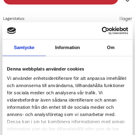
Lagerstatus
I lager
Artikelnr
204019
Vikt
0,2 kg
Samtycke
Information
Om
Med en extra klämdel kan man få nytt liv i en gammal och sliten
konsol. Byts enkelt själv!
Denna webbplats använder cookies
Säljs i par
. Ett par klämdelar krävs för att byta på EN konsol. Vill
Vi använder enhetsidentifierare för att anpassa innehållet
du byta på två konsoler behöver du två par.
och annonserna till användarna, tillhandahålla funktioner
för sociala medier och analysera vår trafik. Vi
vidarebefordrar även sådana identifierare och annan
information från din enhet till de sociala medier och
annons- och analysföretag som vi samarbetar med.
RELATERADE PRODUKTER
Dessa kan i sin tur kombinera informationen med annan
information som du har tillhandahållit eller som de har