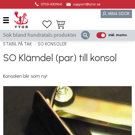
0703-430960
support@ytor.se
Meny
MINA SIDOR
Favoriter
Kundvagn
inkl. moms
P
ri
STABIL PÅ TAK
SO KONSOLER
s
SO Klämdel (par) till konsol
e
r
vi
Konsolen blir som ny!
s
a
s