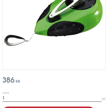
386
KR
Antal
st