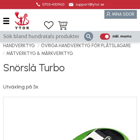
0703-430960
support@ytor.se
Meny
MINA SIDOR
Favoriter
Kundvagn
inkl. moms
P
ri
HANDVERKTYG
ÖVRIGA HANDVERKTYG FÖR PLÅTSLAGARE
s
MÄTVERKTYG & MÄRKVERKTYG
e
Snörslå Turbo
r
vi
s
Utväxling på 3x
a
s