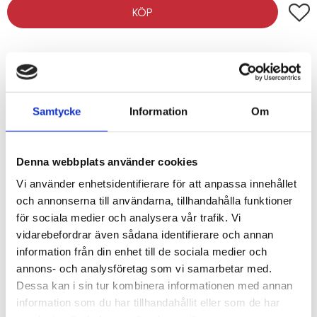
Lägg t
KÖP
Lagerstatus
I lager
Artikelnr
03012000
Vikt
0,275 kg
Samtycke
Information
Om
En snörslå i metallhus som har 3x utväxling på veven för att
Denna webbplats använder cookies
snabbare kunna återspola. Linan är 30 m lång.
Vi använder enhetsidentifierare för att anpassa innehållet
Vikt: 275 g
och annonserna till användarna, tillhandahålla funktioner
för sociala medier och analysera vår trafik. Vi
vidarebefordrar även sådana identifierare och annan
information från din enhet till de sociala medier och
annons- och analysföretag som vi samarbetar med.
RELATERADE PRODUKTER
Dessa kan i sin tur kombinera informationen med annan
information som du har tillhandahållit eller som de har