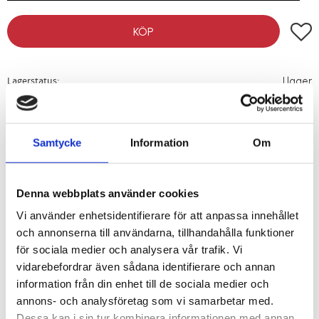
Lägg t
KÖP
Lagerstatus
I lager
Artikelnr
03360001
Vikt
0,045 kg
Samtycke
Information
Om
Pensel med träskaft och böjt huvud/borst.
Denna webbplats använder cookies
Borstbredd: 1½"
Vikt: 45 g
Vi använder enhetsidentifierare för att anpassa innehållet
och annonserna till användarna, tillhandahålla funktioner
Bortsbredd: 3"
för sociala medier och analysera vår trafik. Vi
Vikt: 90 g
vidarebefordrar även sådana identifierare och annan
information från din enhet till de sociala medier och
annons- och analysföretag som vi samarbetar med.
Dessa kan i sin tur kombinera informationen med annan