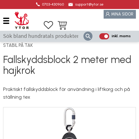
0703-430960
support@ytor.se
Meny
MINA SIDOR
Favoriter
Kundvagn
inkl. moms
P
ri
STABIL PÅ TAK
s
Fallskyddsblock 2 meter med
e
hajkrok
r
vi
s
Praktiskt fallskyddsblock för användning i liftkorg och på
a
ställning tex
s