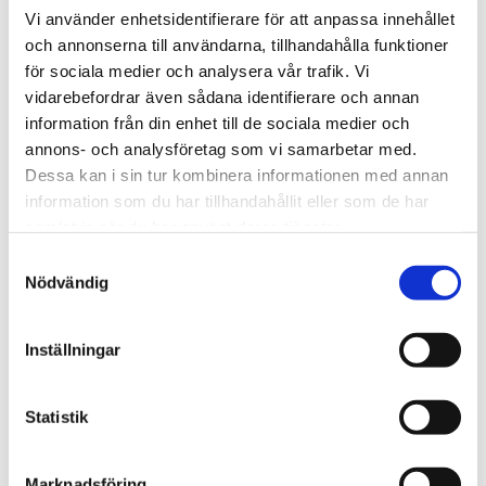
Vi använder enhetsidentifierare för att anpassa innehållet
kopplingslina (längd 2m). Med detta tillbehör till din sele är du
och annonserna till användarna, tillhandahålla funktioner
säker när du tex står i en liftkorg eller stationärt på en ställning
för sociala medier och analysera vår trafik. Vi
och rör dig över en mindre yta. Ingen lina att hålla reda på
vidarebefordrar även sådana identifierare och annan
eftersom detta fallskyddsblock med hajkrok justerar längden
information från din enhet till de sociala medier och
utifrån dina rörelser.
annons- och analysföretag som vi samarbetar med.
Max kroppsvikt: 140 kg
Dessa kan i sin tur kombinera informationen med annan
information som du har tillhandahållit eller som de har
Anslutningar: 1 skruvkarbin med öppning 17 mm och 1 hajkrok.
samlat in när du har använt deras tjänster.
Blockets vikt: 1,25 kg
Samtyckesval
Nödvändig
Inställningar
RELATERADE PRODUKTER
Statistik
Marknadsföring