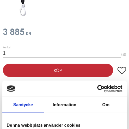
3 885
KR
Antal
st
Lägg t
KÖP
Lagerstatus
I lager
Artikelnr
206554
Samtycke
Information
Om
Vikt
1,25 kg
Denna webbplats använder cookies
Lätt och smidigt fallskyddsblock med polymerhölje och vävband