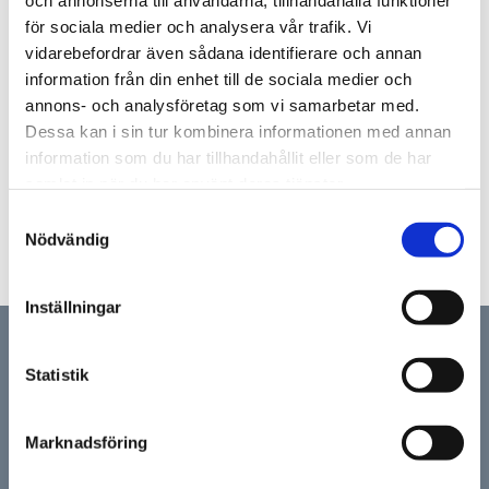
och annonserna till användarna, tillhandahålla funktioner
för sociala medier och analysera vår trafik. Vi
vidarebefordrar även sådana identifierare och annan
Lagerstatus
I lager
information från din enhet till de sociala medier och
annons- och analysföretag som vi samarbetar med.
Artikelnr
02400000
Dessa kan i sin tur kombinera informationen med annan
Vikt
0,3 kg
information som du har tillhandahållit eller som de har
samlat in när du har använt deras tjänster.
Samtyckesval
Nödvändig
Inställningar
NYHETSBREV
Statistik
Marknadsföring
Prenumerera på vårt nyhetsbrev och ta del av de senaste
nyheterna, erbjudanden och rabattkoder!