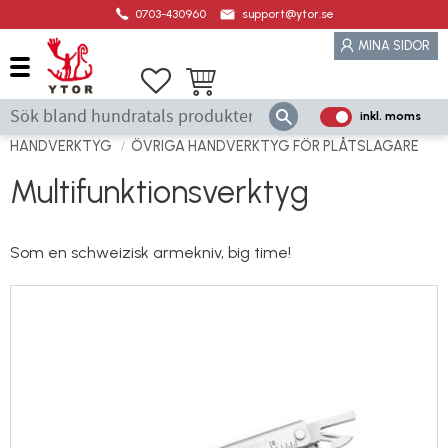
0703-430960
support@ytor.se
Meny
MINA SIDOR
Favoriter
Kundvagn
inkl. moms
P
ri
HANDVERKTYG
ÖVRIGA HANDVERKTYG FÖR PLÅTSLAGARE
s
Multifunktionsverktyg
e
r
vi
Som en schweizisk armekniv, big time!
s
a
s