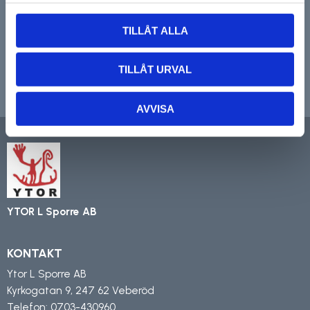
TILLÅT ALLA
TILLÅT URVAL
PRENUMERERA
Dina personuppgifter behandlas i enlighet med vår
integritetspolicy
.
AVVISA
YTOR L Sporre AB
KONTAKT
Ytor L Sporre AB
Kyrkogatan 9, 247 62 Veberöd
Telefon:
0703-430960