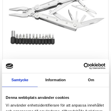
499
KR
Samtycke
Information
Om
Antal
st
Denna webbplats använder cookies
Vi använder enhetsidentifierare för att anpassa innehållet
Lägg t
KÖP