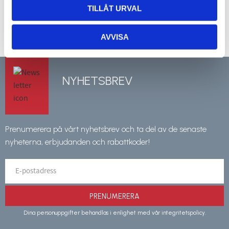
353
354
kr
kr
KÖP
KÖP
TILLÅT URVAL
Lägg till i favoriter
Lägg 
AVVISA
NYHETSBREV
Prenumerera på vårt nyhetsbrev och ta del av de senaste
nyheterna, erbjudanden och rabattkoder!
PRENUMERERA
Dina personuppgifter behandlas i enlighet med vår
integritetspolicy
.