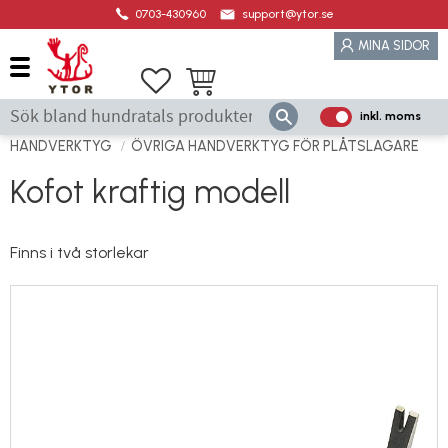
0703-430960
support@ytor.se
Meny
MINA SIDOR
Favoriter
Kundvagn
inkl. moms
P
ri
HANDVERKTYG
ÖVRIGA HANDVERKTYG FÖR PLÅTSLAGARE
s
Kofot kraftig modell
e
r
vi
Finns i två storlekar
s
a
s