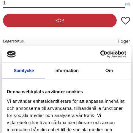
st
Lägg t
KÖP
Lagerstatus
I lager
Artikelnr
00230610
Vikt
2 kg
Samtycke
Information
Om
En rejäl kofot i stål med spikurdragare i en ände.
24"
Denna webbplats använder cookies
Längd: 600 mm
Vi använder enhetsidentifierare för att anpassa innehållet
Vikt: 2 kg
och annonserna till användarna, tillhandahålla funktioner
36"
för sociala medier och analysera vår trafik. Vi
Längd: 900 mm
vidarebefordrar även sådana identifierare och annan
Vikt: 3 kg
information från din enhet till de sociala medier och