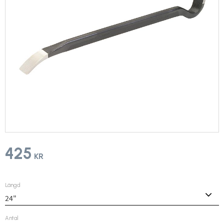
425
KR
Längd
Antal