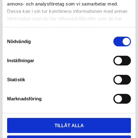
annons- och analysföretag som vi samarbetar med.
Dessa kan i sin tur kombinera informationen med annan
information som du har tillhandahållit eller som de har
samlat in när du har använt deras tjänster.
Samtyckesval
RELATERADE PRODUKTER
Nödvändig
Inställningar
Statistik
Marknadsföring
Spikjärn Special
Kofot mini
Ena änden vriden 90°
Liten och smidig!
TILLÅT ALLA