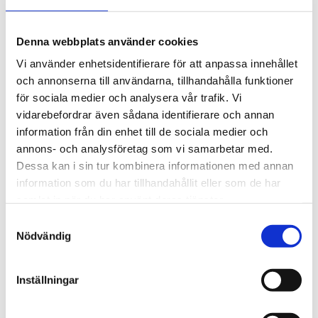
Denna webbplats använder cookies
Vi använder enhetsidentifierare för att anpassa innehållet
och annonserna till användarna, tillhandahålla funktioner
RELATERADE PRODUKTER
för sociala medier och analysera vår trafik. Vi
vidarebefordrar även sådana identifierare och annan
information från din enhet till de sociala medier och
annons- och analysföretag som vi samarbetar med.
Dessa kan i sin tur kombinera informationen med annan
information som du har tillhandahållit eller som de har
samlat in när du har använt deras tjänster.
Samtyckesval
Nödvändig
Fasonsax med utväxling Rosa,
Fasonsax med utväxling, kort
HRC 65. *Film*
*Film*
Inställningar
Tillverkad i rostfritt material med HRC 65. Ilödda snabbstålsskär
Längd: 240 mm. I legerat stål med 