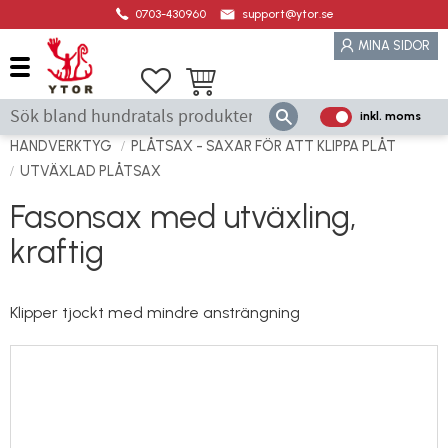
0703-430960
support@ytor.se
Meny
MINA SIDOR
Favoriter
Kundvagn
inkl. moms
P
ri
HANDVERKTYG
PLÅTSAX - SAXAR FÖR ATT KLIPPA PLÅT
s
UTVÄXLAD PLÅTSAX
e
Fasonsax med utväxling,
r
kraftig
vi
s
a
Klipper tjockt med mindre ansträngning
s