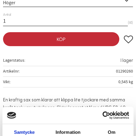
Antal
st
Lägg t
KÖP
Lagerstatus
I lager
Artikelnr
01290260
Vikt
0,545 kg
En kraftig sax som klarar att klippa lite tjockare med samma
kraft tack var utväxlingen. Skär i legerat stål med HRC 58-60.
Skönt tvåkomponentsgrepp. Finns som höger- och vänstersax.
Längd: 260 mm
Samtycke
Information
Om
Vikt: 545 g