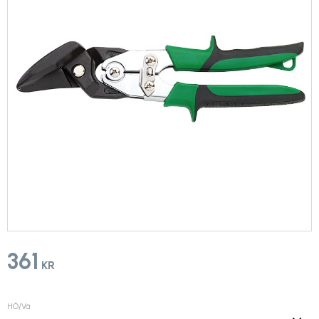
361
KR
HÖ/Vä