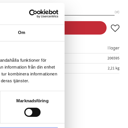
st
Lägg till
KÖP
Om
I lager
206595
andahålla funktioner för
n information från din enhet
2,21 kg
 tur kombinera informationen
deras tjänster.
Marknadsföring