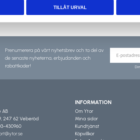
TILLÅT URVAL
Prenumerera på vårt nyhetsbrev och ta del av
de senaste nyheterna, erbjudanden och
rabattkoder!
Din
INFORMATION
e AB
Om Ytor
9, 247 62 Veberöd
Mina sidor
3-430960
Kundtjänst
rt@ytor.se
Köpvillkor