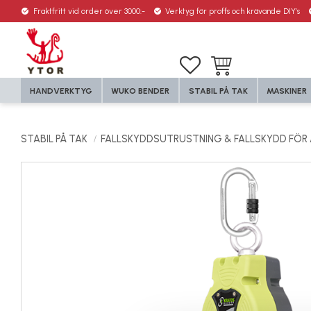
Fraktfritt vid order över 3000:-
Verktyg för proffs och krävande DIY’s
Favoriter
Kundvagn
HANDVERKTYG
WUKO BENDER
STABIL PÅ TAK
MASKINER
STABIL PÅ TAK
FALLSKYDDSUTRUSTNING & FALLSKYDD FÖR 