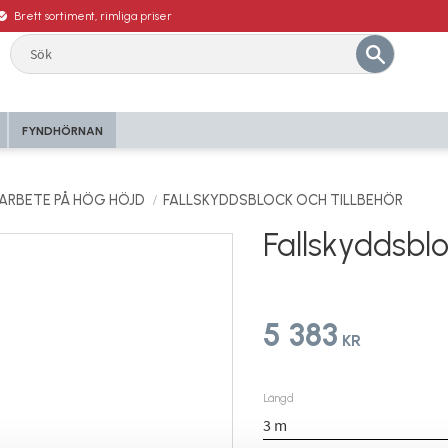
Brett sortiment, rimliga priser
FYNDHÖRNAN
ARBETE PÅ HÖG HÖJD
FALLSKYDDSBLOCK OCH TILLBEHÖR
Fallskyddsbl
5 383
KR
Längd