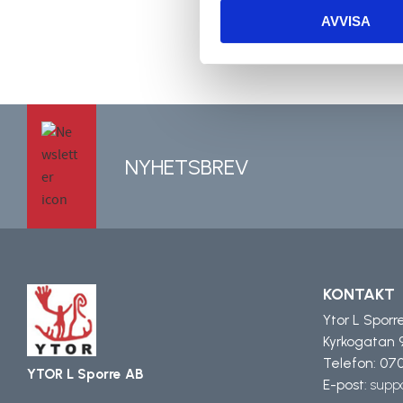
AVVISA
NYHETSBREV
KONTAKT
Ytor L Sporr
Kyrkogatan 
Telefon:
070
YTOR L Sporre AB
E-post:
suppo